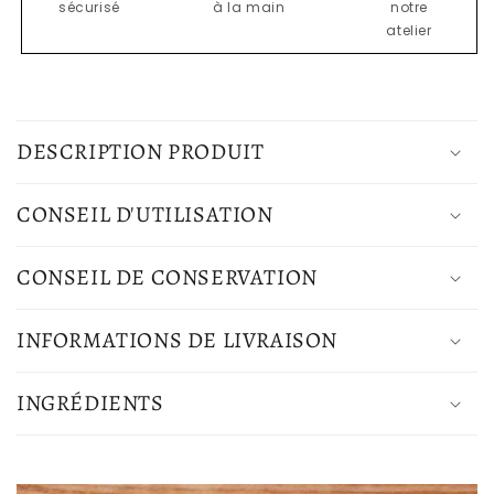
sécurisé
à la main
notre
atelier
C
o
DESCRIPTION PRODUIT
n
t
CONSEIL D'UTILISATION
e
n
CONSEIL DE CONSERVATION
u
r
INFORMATIONS DE LIVRAISON
é
d
INGRÉDIENTS
u
c
t
i