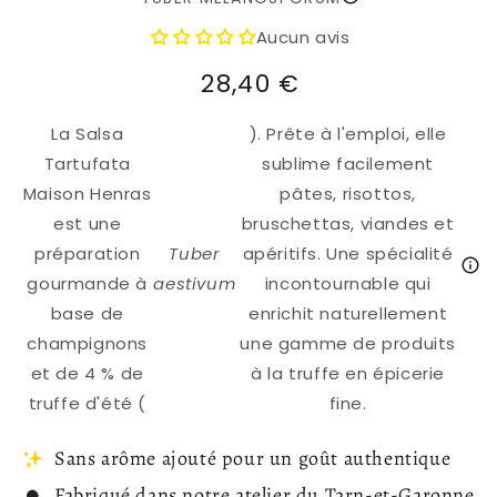
Aucun avis
Prix
28,40 €
habituel
La Salsa
). Prête à l'emploi, elle
Tartufata
sublime facilement
Maison Henras
pâtes, risottos,
est une
bruschettas, viandes et
préparation
Tuber
apéritifs. Une spécialité
gourmande à
aestivum
incontournable qui
base de
enrichit naturellement
champignons
une gamme de produits
et de 4 % de
à la truffe en épicerie
truffe d'été (
fine.
Sans arôme ajouté pour un goût authentique
Fabriqué dans notre atelier du Tarn-et-Garonne