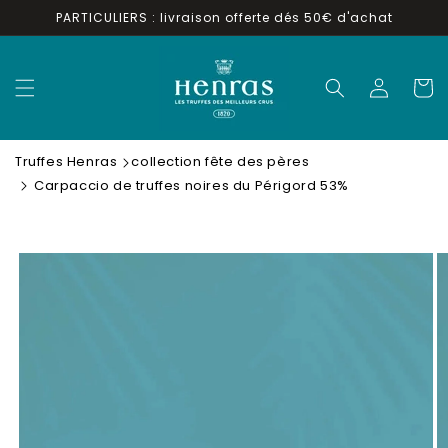
et
PARTICULIERS : livraison offerte dés 50€ d'achat
passer
au
contenu
Connexion
Panier
Truffes Henras
collection fête des pères
Carpaccio de truffes noires du Périgord 53%
Passer aux
informations
produits