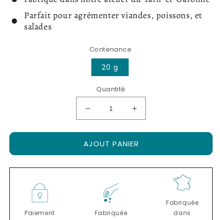
Parfait pour agrémenter viandes, poissons, et
salades
Contenance
20 g
Quantité
Réduire
Augmenter
la
la
quantité
quantité
AJOUT PANIER
de
de
Carpaccio
Carpaccio
de
de
truffes
truffes
noires
noires
du
du
Fabriquée
Périgord
Périgord
Paiement
Fabriquée
dans
53%
53%