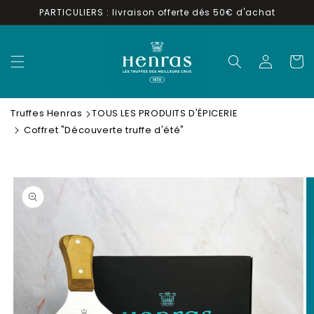
et
PARTICULIERS : livraison offerte dés 50€ d'achat
passer
au
contenu
Connexion
Panier
Truffes Henras
TOUS LES PRODUITS D'ÉPICERIE
Coffret "Découverte truffe d'été"
Passer aux
informations
produits