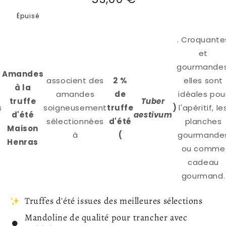
habituel
Épuisé
. Croquante
et
gourmandes
Amandes
associent des
2 %
elles sont
à la
amandes
de
idéales pou
truffe
Tuber
s
soigneusement
truffe
)
l'apéritif, le
d'été
aestivum
sélectionnées
d'été
planches
Maison
à
(
gourmande
Henras
ou comme
cadeau
gourmand.
Truffes d'été issues des meilleures sélections
Mandoline de qualité pour trancher avec