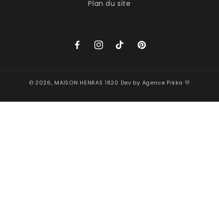
Plan du site
Facebook
Instagram
TikTok
Pinterest
© 2026,
MAISON HENRAS 1820
Dev by
Agence Pikka 💛