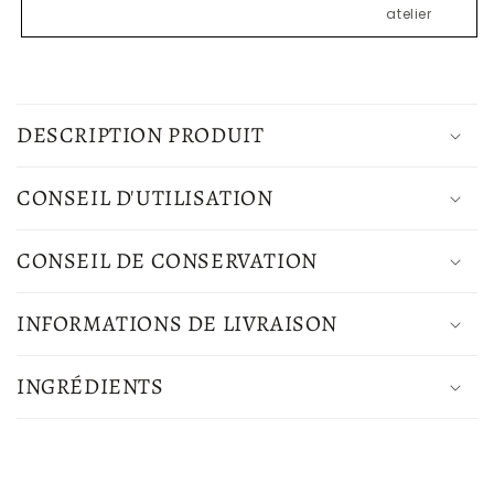
atelier
C
o
DESCRIPTION PRODUIT
n
t
CONSEIL D'UTILISATION
e
n
CONSEIL DE CONSERVATION
u
r
INFORMATIONS DE LIVRAISON
é
d
INGRÉDIENTS
u
c
t
i