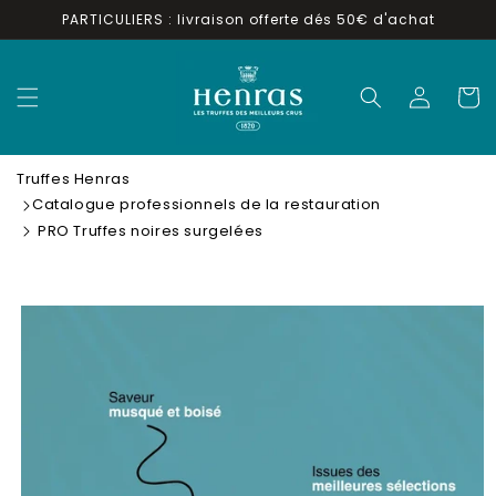
et
PARTICULIERS : livraison offerte dés 50€ d'achat
passer
au
contenu
Connexion
Panier
Truffes Henras
Catalogue professionnels de la restauration
PRO Truffes noires surgelées
Passer aux
informations
produits