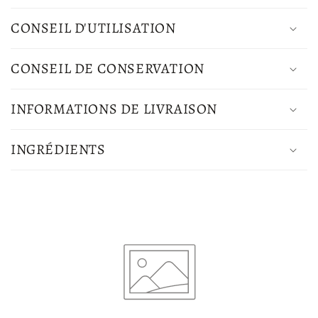
t
CONSEIL D'UTILISATION
e
n
CONSEIL DE CONSERVATION
u
r
INFORMATIONS DE LIVRAISON
é
d
INGRÉDIENTS
u
c
t
i
b
l
e