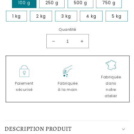
100 g
250 g
500 g
750 g
1 kg
2 kg
3 kg
4 kg
5 kg
Quantité
Réduire
Augmenter
la
la
quantité
quantité
de
de
PRO
PRO
Truffes
Truffes
Fabriquée
noires
noires
Paiement
Fabriquée
dans
surgelées
surgelées
sécurisé
à la main
notre
atelier
C
o
DESCRIPTION PRODUIT
n